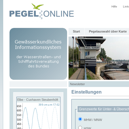
Hilfe
Link
Start
Pegelauswahl über Karte
Newsletter
Einstellungen
Elbe - Cuxhaven Steubenhöft
Grenzwerte für Unter- & Übersc
MHW / MNW
HSW