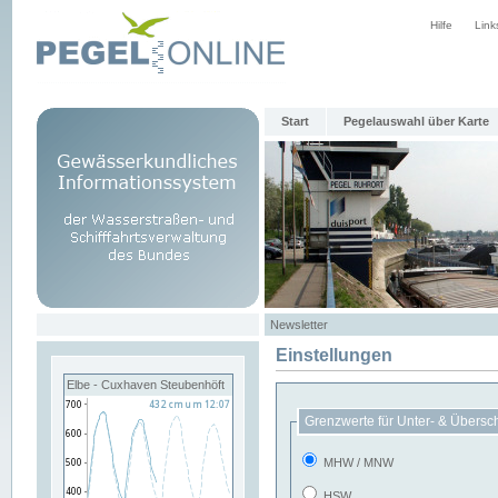
Hilfe
Link
Start
Pegelauswahl über Karte
Newsletter
Einstellungen
Elbe - Cuxhaven Steubenhöft
Grenzwerte für Unter- & Übersc
MHW / MNW
HSW