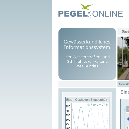
Start
Newsle
Ein
Elbe - Cuxhaven Steubenhöft