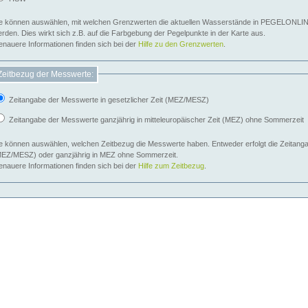
e können auswählen, mit welchen Grenzwerten die aktuellen Wasserstände in PEGELONLIN
werden. Dies wirkt sich z.B. auf die Farbgebung der Pegelpunkte in der Karte aus.
nauere Informationen finden sich bei der
Hilfe zu den Grenzwerten
.
Zeitbezug der Messwerte:
Zeitangabe der Messwerte in gesetzlicher Zeit (MEZ/MESZ)
Zeitangabe der Messwerte ganzjährig in mitteleuropäischer Zeit (MEZ) ohne Sommerzeit
e können auswählen, welchen Zeitbezug die Messwerte haben. Entweder erfolgt die Zeitangab
EZ/MESZ) oder ganzjährig in MEZ ohne Sommerzeit.
nauere Informationen finden sich bei der
Hilfe zum Zeitbezug
.