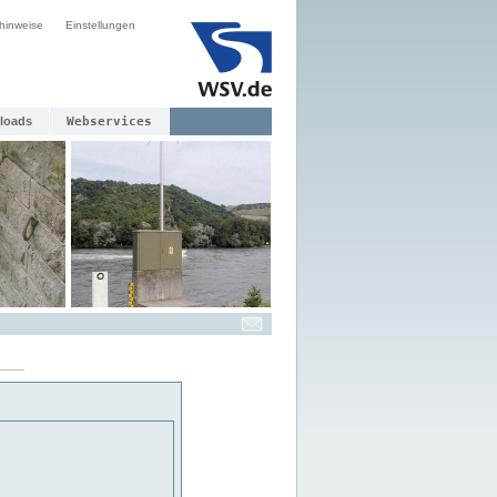
hinweise
Einstellungen
loads
Webservices