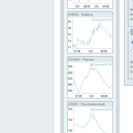
Si
RHEIN - Koblenz
Ge
DONAU - Passau
Si
(M
Ge
ODER - Eisenhüttenstadt