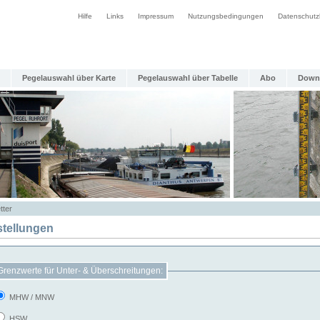
Hilfe
Links
Impressum
Nutzungsbedingungen
Datenschutz
Pegelauswahl über Karte
Pegelauswahl über Tabelle
Abo
Down
tter
stellungen
Grenzwerte für Unter- & Überschreitungen:
MHW / MNW
HSW