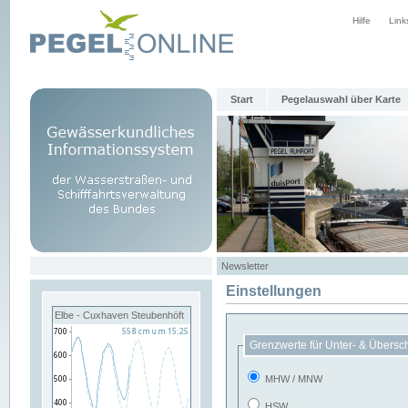
Hilfe
Link
Start
Pegelauswahl über Karte
Newsletter
Einstellungen
Elbe - Cuxhaven Steubenhöft
Grenzwerte für Unter- & Übersc
MHW / MNW
HSW