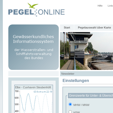
Hilfe
Link
Start
Pegelauswahl über Karte
Newsletter
Einstellungen
Elbe - Cuxhaven Steubenhöft
Grenzwerte für Unter- & Übersc
MHW / MNW
HSW