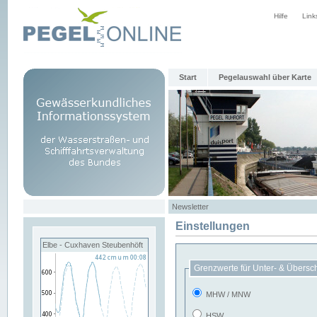
Hilfe
Link
Start
Pegelauswahl über Karte
Newsletter
Einstellungen
Elbe - Cuxhaven Steubenhöft
Grenzwerte für Unter- & Übersc
MHW / MNW
HSW