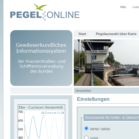
Hilfe
Link
Start
Pegelauswahl über Karte
Newsletter
Einstellungen
Elbe - Cuxhaven Steubenhöft
Grenzwerte für Unter- & Übersc
MHW / MNW
HSW