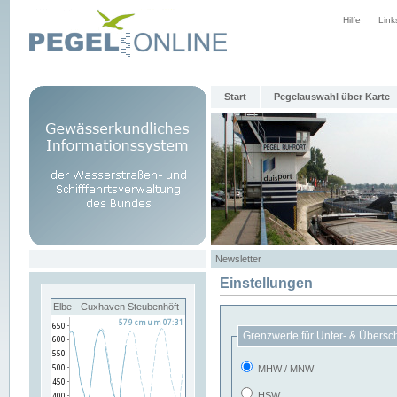
Hilfe
Link
Start
Pegelauswahl über Karte
Newsletter
Einstellungen
Elbe - Cuxhaven Steubenhöft
Grenzwerte für Unter- & Übersc
MHW / MNW
HSW