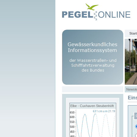
Start
Newsle
Ein
Elbe - Cuxhaven Steubenhöft