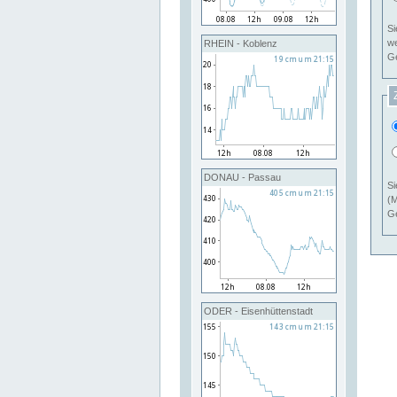
Si
RHEIN - Koblenz
Ge
DONAU - Passau
Si
(M
Ge
ODER - Eisenhüttenstadt