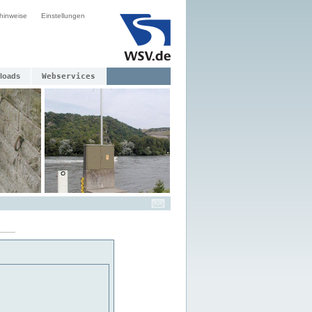
hinweise
Einstellungen
loads
Webservices