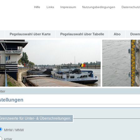
Hilfe
Links
Impressum
Nutzungsbedingungen
Datenschutz
Pegelauswahl über Karte
Pegelauswahl über Tabelle
Abo
Down
tter
stellungen
Grenzwerte für Unter- & Überschreitungen:
MHW / MNW
HSW