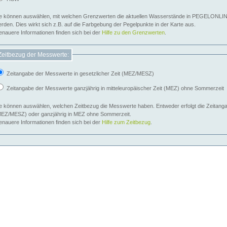
e können auswählen, mit welchen Grenzwerten die aktuellen Wasserstände in PEGELONLIN
werden. Dies wirkt sich z.B. auf die Farbgebung der Pegelpunkte in der Karte aus.
nauere Informationen finden sich bei der
Hilfe zu den Grenzwerten
.
Zeitbezug der Messwerte:
Zeitangabe der Messwerte in gesetzlicher Zeit (MEZ/MESZ)
Zeitangabe der Messwerte ganzjährig in mitteleuropäischer Zeit (MEZ) ohne Sommerzeit
e können auswählen, welchen Zeitbezug die Messwerte haben. Entweder erfolgt die Zeitangab
EZ/MESZ) oder ganzjährig in MEZ ohne Sommerzeit.
nauere Informationen finden sich bei der
Hilfe zum Zeitbezug
.