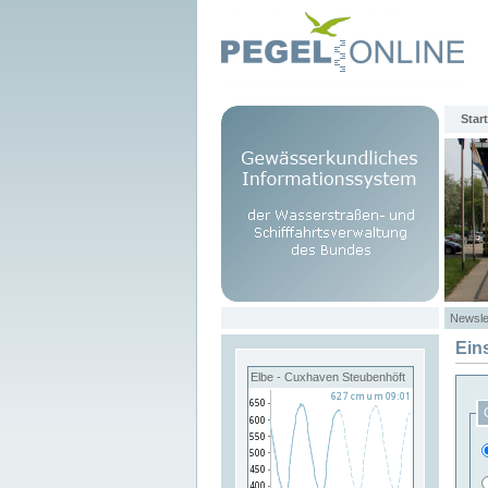
Start
Newsle
Ein
Elbe - Cuxhaven Steubenhöft