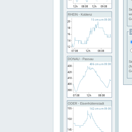
Si
RHEIN - Koblenz
Ge
DONAU - Passau
Si
(M
Ge
ODER - Eisenhüttenstadt