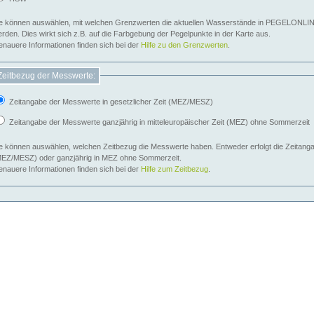
e können auswählen, mit welchen Grenzwerten die aktuellen Wasserstände in PEGELONLIN
werden. Dies wirkt sich z.B. auf die Farbgebung der Pegelpunkte in der Karte aus.
nauere Informationen finden sich bei der
Hilfe zu den Grenzwerten
.
Zeitbezug der Messwerte:
Zeitangabe der Messwerte in gesetzlicher Zeit (MEZ/MESZ)
Zeitangabe der Messwerte ganzjährig in mitteleuropäischer Zeit (MEZ) ohne Sommerzeit
e können auswählen, welchen Zeitbezug die Messwerte haben. Entweder erfolgt die Zeitangab
EZ/MESZ) oder ganzjährig in MEZ ohne Sommerzeit.
nauere Informationen finden sich bei der
Hilfe zum Zeitbezug
.