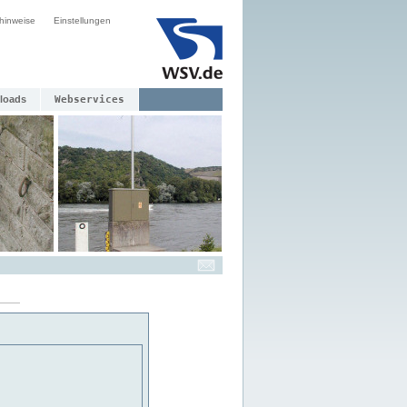
hinweise
Einstellungen
loads
Webservices