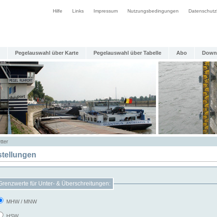
Hilfe
Links
Impressum
Nutzungsbedingungen
Datenschutz
Pegelauswahl über Karte
Pegelauswahl über Tabelle
Abo
Down
tter
stellungen
Grenzwerte für Unter- & Überschreitungen:
MHW / MNW
HSW