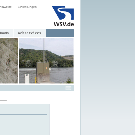
hinweise
Einstellungen
loads
Webservices