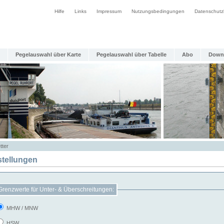
Hilfe
Links
Impressum
Nutzungsbedingungen
Datenschutz
Pegelauswahl über Karte
Pegelauswahl über Tabelle
Abo
Down
tter
stellungen
Grenzwerte für Unter- & Überschreitungen:
MHW / MNW
HSW