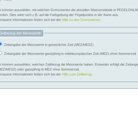
e können auswählen, mit welchen Grenzwerten die aktuellen Wasserstände in PEGELONLIN
werden. Dies wirkt sich z.B. auf die Farbgebung der Pegelpunkte in der Karte aus.
nauere Informationen finden sich bei der
Hilfe zu den Grenzwerten
.
Zeitbezug der Messwerte:
Zeitangabe der Messwerte in gesetzlicher Zeit (MEZ/MESZ)
Zeitangabe der Messwerte ganzjährig in mitteleuropäischer Zeit (MEZ) ohne Sommerzeit
e können auswählen, welchen Zeitbezug die Messwerte haben. Entweder erfolgt die Zeitangab
EZ/MESZ) oder ganzjährig in MEZ ohne Sommerzeit.
nauere Informationen finden sich bei der
Hilfe zum Zeitbezug
.