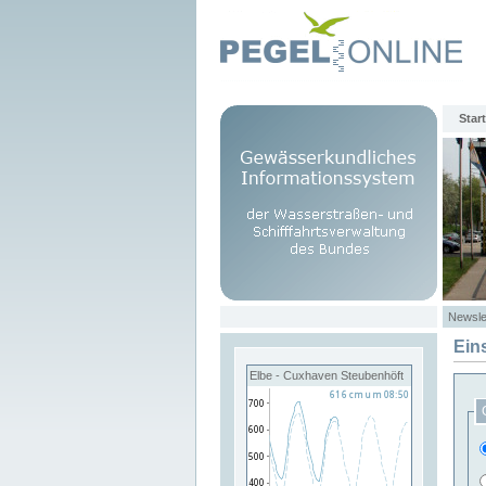
Start
Newsle
Ein
Elbe - Cuxhaven Steubenhöft