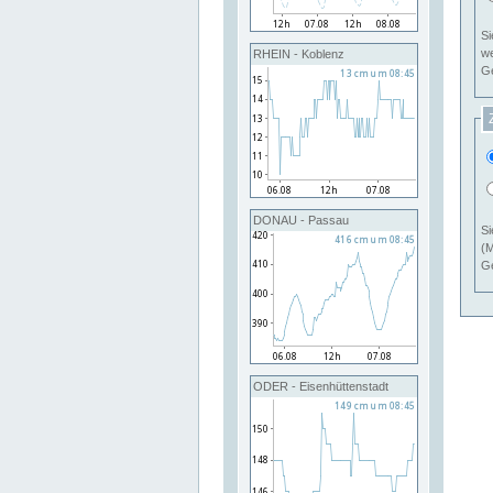
Si
RHEIN - Koblenz
Ge
DONAU - Passau
Si
(M
Ge
ODER - Eisenhüttenstadt