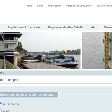
Hilfe
Links
Impressum
Nutzungsbedingungen
Datenschutz
Pegelauswahl über Karte
Pegelauswahl über Tabelle
Abo
Down
tter
stellungen
Grenzwerte für Unter- & Überschreitungen:
MHW / MNW
HSW