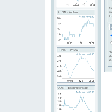
Si
RHEIN - Koblenz
Ge
DONAU - Passau
Si
(M
Ge
ODER - Eisenhüttenstadt