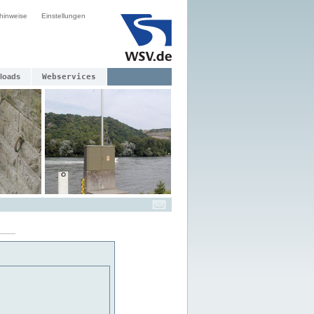
hinweise
Einstellungen
loads
Webservices