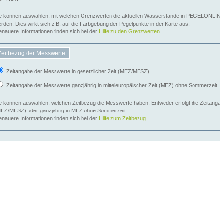
e können auswählen, mit welchen Grenzwerten die aktuellen Wasserstände in PEGELONLIN
werden. Dies wirkt sich z.B. auf die Farbgebung der Pegelpunkte in der Karte aus.
nauere Informationen finden sich bei der
Hilfe zu den Grenzwerten
.
Zeitbezug der Messwerte:
Zeitangabe der Messwerte in gesetzlicher Zeit (MEZ/MESZ)
Zeitangabe der Messwerte ganzjährig in mitteleuropäischer Zeit (MEZ) ohne Sommerzeit
e können auswählen, welchen Zeitbezug die Messwerte haben. Entweder erfolgt die Zeitangab
EZ/MESZ) oder ganzjährig in MEZ ohne Sommerzeit.
nauere Informationen finden sich bei der
Hilfe zum Zeitbezug
.