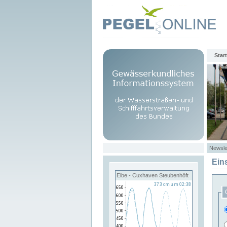
Start
Newsle
Ein
Elbe - Cuxhaven Steubenhöft