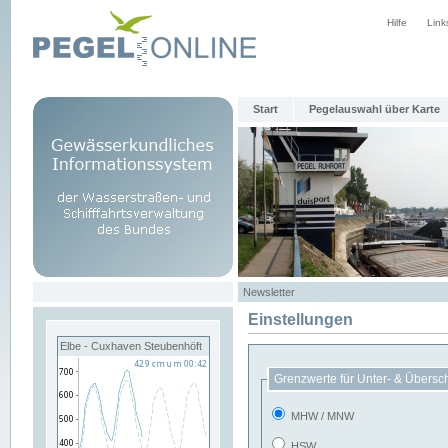
Hilfe
Link
Start
Pegelauswahl über Karte
Newsletter
Einstellungen
Elbe - Cuxhaven Steubenhöft
Grenzwerte für Unter- & Übersc
MHW / MNW
HSW