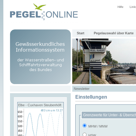
Hilfe
Link
Start
Pegelauswahl über Karte
Newsletter
Einstellungen
Elbe - Cuxhaven Steubenhöft
Grenzwerte für Unter- & Übersc
MHW / MNW
HSW