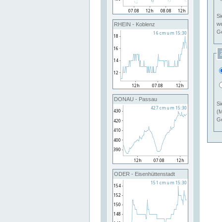
Si
RHEIN - Koblenz
Ge
DONAU - Passau
Si
(M
Ge
ODER - Eisenhüttenstadt