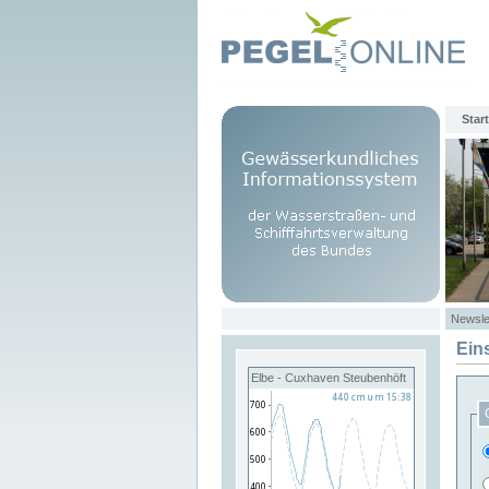
Start
Newsle
Ein
Elbe - Cuxhaven Steubenhöft