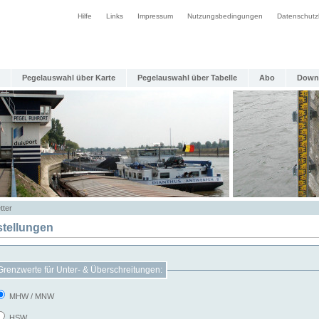
Hilfe
Links
Impressum
Nutzungsbedingungen
Datenschutz
Pegelauswahl über Karte
Pegelauswahl über Tabelle
Abo
Down
tter
stellungen
Grenzwerte für Unter- & Überschreitungen:
MHW / MNW
HSW