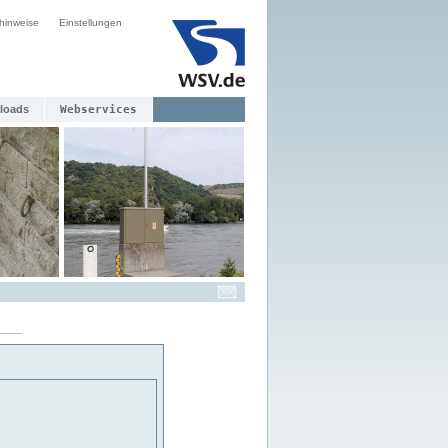
hinweise
Einstellungen
loads
Webservices