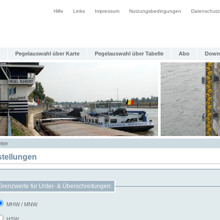
Hilfe
Links
Impressum
Nutzungsbedingungen
Datenschutz
Pegelauswahl über Karte
Pegelauswahl über Tabelle
Abo
Down
tter
stellungen
Grenzwerte für Unter- & Überschreitungen:
MHW / MNW
HSW