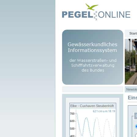
Start
Newsle
Ein
Elbe - Cuxhaven Steubenhöft