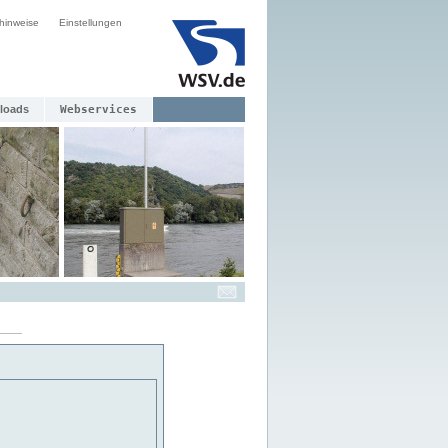
hinweise
Einstellungen
loads
Webservices