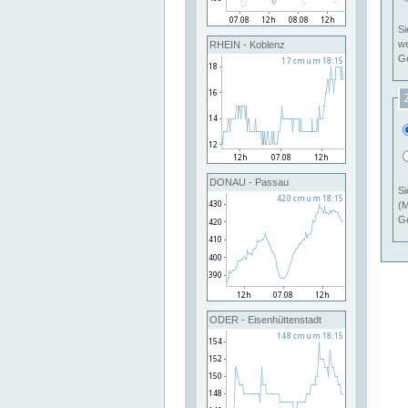
Si
RHEIN - Koblenz
Ge
DONAU - Passau
Si
(M
Ge
ODER - Eisenhüttenstadt