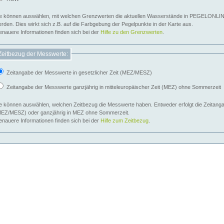
e können auswählen, mit welchen Grenzwerten die aktuellen Wasserstände in PEGELONLIN
werden. Dies wirkt sich z.B. auf die Farbgebung der Pegelpunkte in der Karte aus.
nauere Informationen finden sich bei der
Hilfe zu den Grenzwerten
.
Zeitbezug der Messwerte:
Zeitangabe der Messwerte in gesetzlicher Zeit (MEZ/MESZ)
Zeitangabe der Messwerte ganzjährig in mitteleuropäischer Zeit (MEZ) ohne Sommerzeit
e können auswählen, welchen Zeitbezug die Messwerte haben. Entweder erfolgt die Zeitangab
EZ/MESZ) oder ganzjährig in MEZ ohne Sommerzeit.
nauere Informationen finden sich bei der
Hilfe zum Zeitbezug
.