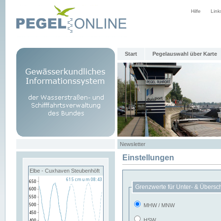
Hilfe
Link
Start
Pegelauswahl über Karte
Newsletter
Einstellungen
Elbe - Cuxhaven Steubenhöft
Grenzwerte für Unter- & Übersc
MHW / MNW
HSW