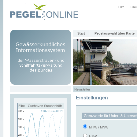
Hilfe
Link
Start
Pegelauswahl über Karte
Newsletter
Einstellungen
Elbe - Cuxhaven Steubenhöft
Grenzwerte für Unter- & Übersc
MHW / MNW
HSW