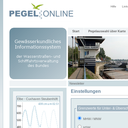
Hilfe
Link
Start
Pegelauswahl über Karte
Newsletter
Einstellungen
Elbe - Cuxhaven Steubenhöft
Grenzwerte für Unter- & Übersc
MHW / MNW
HSW