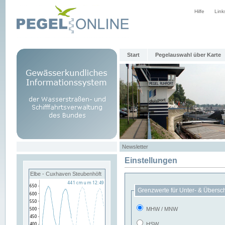
Hilfe
Link
Start
Pegelauswahl über Karte
Newsletter
Einstellungen
Elbe - Cuxhaven Steubenhöft
Grenzwerte für Unter- & Übersc
MHW / MNW
HSW