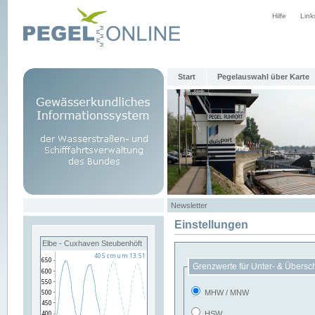
Hilfe
Link
Start
Pegelauswahl über Karte
Newsletter
Einstellungen
Elbe - Cuxhaven Steubenhöft
Grenzwerte für Unter- & Übersc
MHW / MNW
HSW