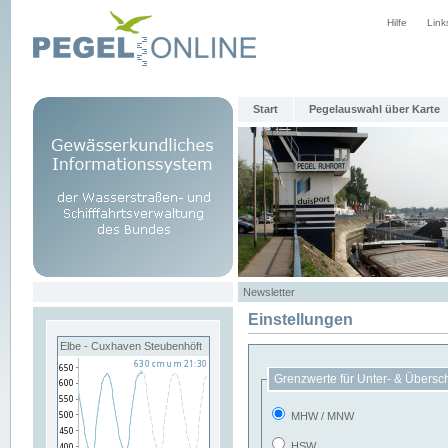
Hilfe
Link
Start
Pegelauswahl über Karte
Newsletter
Einstellungen
Elbe - Cuxhaven Steubenhöft
Grenzwerte für Unter- & Übersc
MHW / MNW
HSW