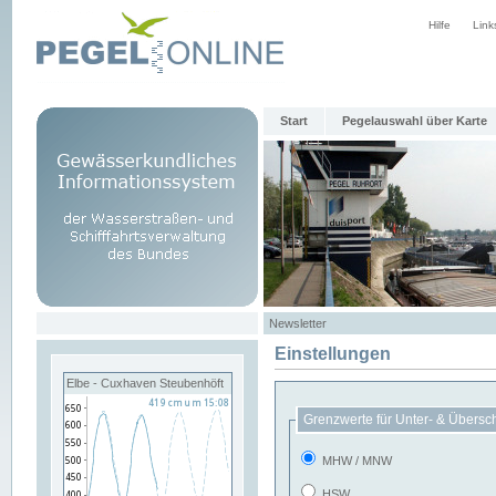
Hilfe
Link
Start
Pegelauswahl über Karte
Newsletter
Einstellungen
Elbe - Cuxhaven Steubenhöft
Grenzwerte für Unter- & Übersc
MHW / MNW
HSW