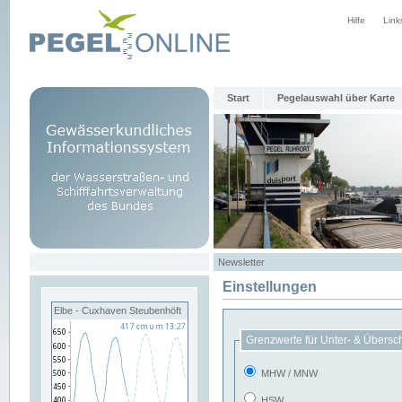
Hilfe
Link
Start
Pegelauswahl über Karte
Newsletter
Einstellungen
Elbe - Cuxhaven Steubenhöft
Grenzwerte für Unter- & Übersc
MHW / MNW
HSW