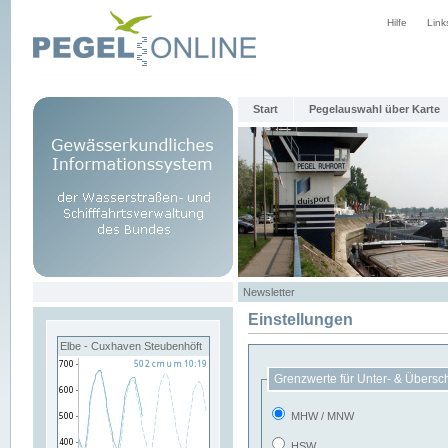
Hilfe
Link
Start
Pegelauswahl über Karte
Newsletter
Einstellungen
Elbe - Cuxhaven Steubenhöft
Grenzwerte für Unter- & Übersc
MHW / MNW
HSW