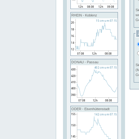
Si
RHEIN - Koblenz
Ge
DONAU - Passau
Si
(M
Ge
ODER - Eisenhüttenstadt