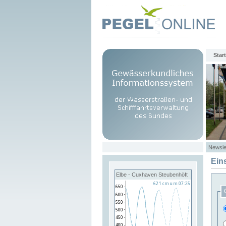
Start
Newsle
Ein
Elbe - Cuxhaven Steubenhöft