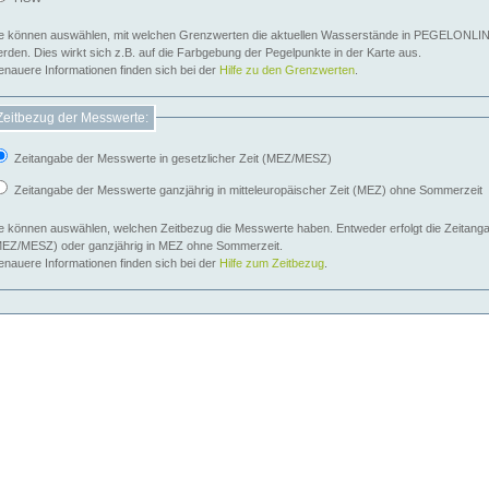
e können auswählen, mit welchen Grenzwerten die aktuellen Wasserstände in PEGELONLIN
werden. Dies wirkt sich z.B. auf die Farbgebung der Pegelpunkte in der Karte aus.
nauere Informationen finden sich bei der
Hilfe zu den Grenzwerten
.
Zeitbezug der Messwerte:
Zeitangabe der Messwerte in gesetzlicher Zeit (MEZ/MESZ)
Zeitangabe der Messwerte ganzjährig in mitteleuropäischer Zeit (MEZ) ohne Sommerzeit
e können auswählen, welchen Zeitbezug die Messwerte haben. Entweder erfolgt die Zeitangab
EZ/MESZ) oder ganzjährig in MEZ ohne Sommerzeit.
nauere Informationen finden sich bei der
Hilfe zum Zeitbezug
.