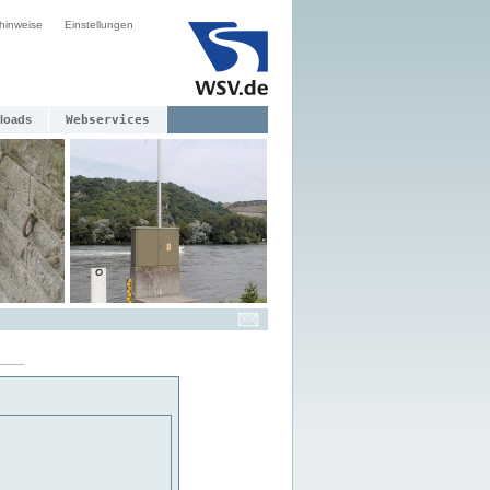
hinweise
Einstellungen
loads
Webservices