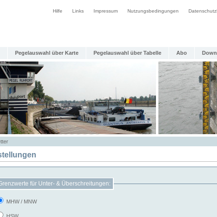
Hilfe
Links
Impressum
Nutzungsbedingungen
Datenschutz
Pegelauswahl über Karte
Pegelauswahl über Tabelle
Abo
Down
tter
stellungen
Grenzwerte für Unter- & Überschreitungen:
MHW / MNW
HSW