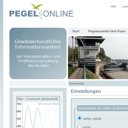
Hilfe
Link
Start
Pegelauswahl über Karte
Newsletter
Einstellungen
Elbe - Cuxhaven Steubenhöft
Grenzwerte für Unter- & Übersc
MHW / MNW
HSW