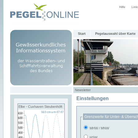
Hilfe
Link
Start
Pegelauswahl über Karte
Newsletter
Einstellungen
Elbe - Cuxhaven Steubenhöft
Grenzwerte für Unter- & Übersc
MHW / MNW
HSW