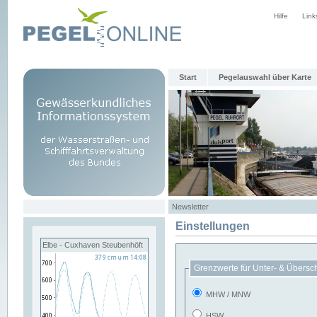
Hilfe
Link
Start
Pegelauswahl über Karte
Newsletter
Einstellungen
Elbe - Cuxhaven Steubenhöft
Grenzwerte für Unter- & Übersc
MHW / MNW
HSW