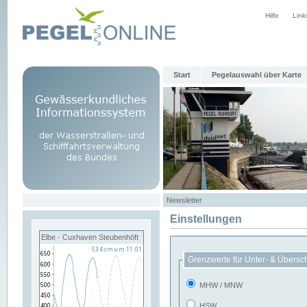
Hilfe
Link
Start
Pegelauswahl über Karte
Newsletter
Einstellungen
Elbe - Cuxhaven Steubenhöft
Grenzwerte für Unter- & Übersc
MHW / MNW
HSW