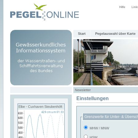
Hilfe
Link
Start
Pegelauswahl über Karte
Newsletter
Einstellungen
Elbe - Cuxhaven Steubenhöft
Grenzwerte für Unter- & Übersc
MHW / MNW
HSW