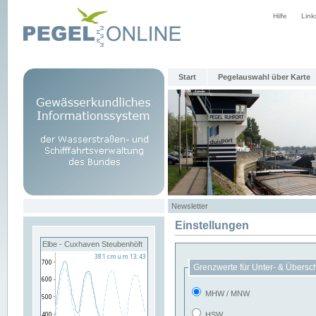
Hilfe
Link
Start
Pegelauswahl über Karte
Newsletter
Einstellungen
Elbe - Cuxhaven Steubenhöft
Grenzwerte für Unter- & Übersc
MHW / MNW
HSW