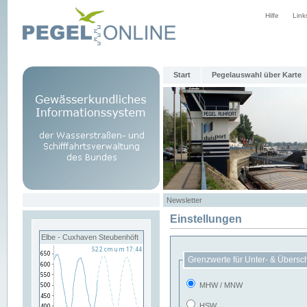
Hilfe
Link
Start
Pegelauswahl über Karte
Newsletter
Einstellungen
Elbe - Cuxhaven Steubenhöft
Grenzwerte für Unter- & Übersc
MHW / MNW
HSW