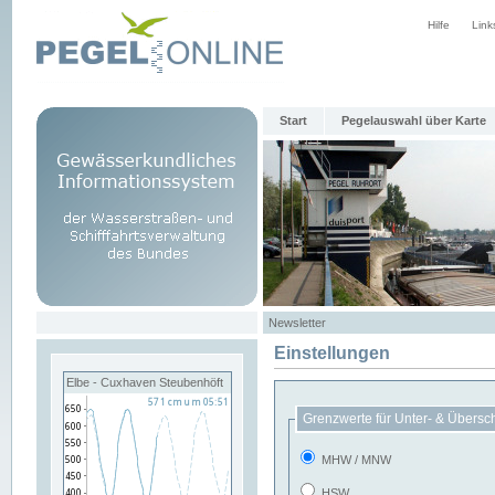
Hilfe
Link
Start
Pegelauswahl über Karte
Newsletter
Einstellungen
Elbe - Cuxhaven Steubenhöft
Grenzwerte für Unter- & Übersc
MHW / MNW
HSW