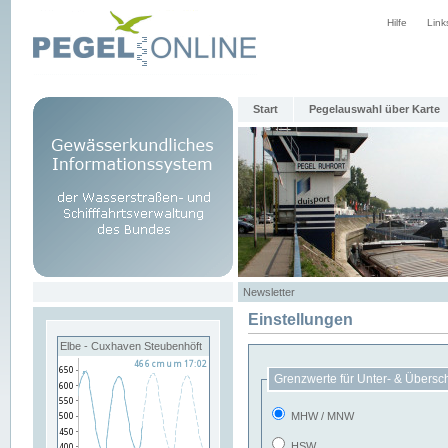
Hilfe
Link
Start
Pegelauswahl über Karte
Newsletter
Einstellungen
Elbe - Cuxhaven Steubenhöft
Grenzwerte für Unter- & Übersc
MHW / MNW
HSW