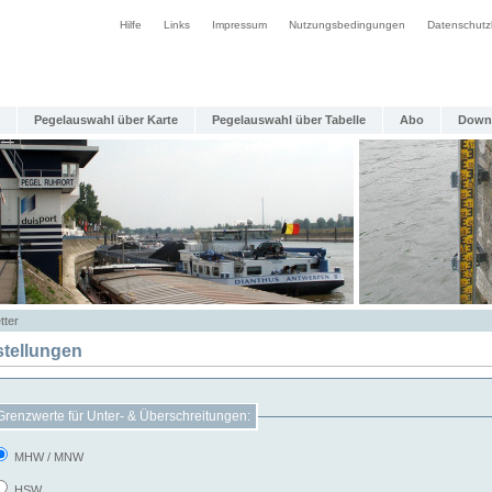
Hilfe
Links
Impressum
Nutzungsbedingungen
Datenschutz
Pegelauswahl über Karte
Pegelauswahl über Tabelle
Abo
Down
tter
stellungen
Grenzwerte für Unter- & Überschreitungen:
MHW / MNW
HSW