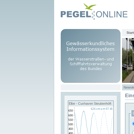
Start
Newsle
Ein
Elbe - Cuxhaven Steubenhöft