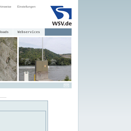
hinweise
Einstellungen
loads
Webservices