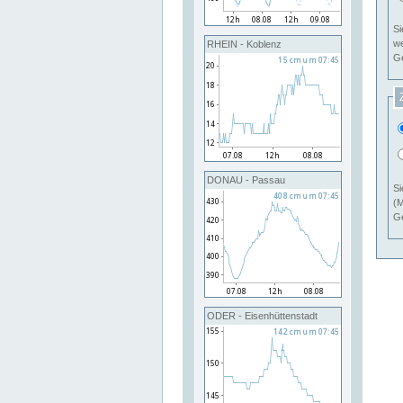
Si
RHEIN - Koblenz
Ge
DONAU - Passau
Si
(M
Ge
ODER - Eisenhüttenstadt