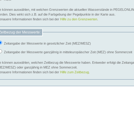
e können auswählen, mit welchen Grenzwerten die aktuellen Wasserstände in PEGELONLIN
werden. Dies wirkt sich z.B. auf die Farbgebung der Pegelpunkte in der Karte aus.
nauere Informationen finden sich bei der
Hilfe zu den Grenzwerten
.
Zeitbezug der Messwerte:
Zeitangabe der Messwerte in gesetzlicher Zeit (MEZ/MESZ)
Zeitangabe der Messwerte ganzjährig in mitteleuropäischer Zeit (MEZ) ohne Sommerzeit
e können auswählen, welchen Zeitbezug die Messwerte haben. Entweder erfolgt die Zeitangab
EZ/MESZ) oder ganzjährig in MEZ ohne Sommerzeit.
nauere Informationen finden sich bei der
Hilfe zum Zeitbezug
.