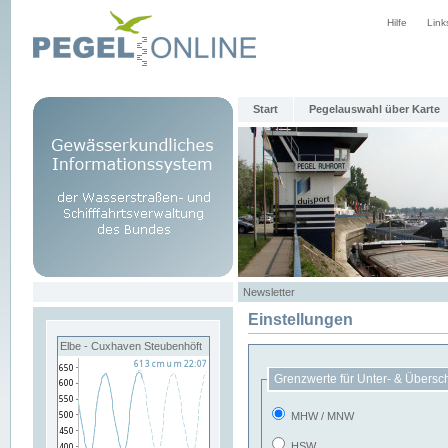
Hilfe
Link
Start
Pegelauswahl über Karte
Newsletter
Einstellungen
Elbe - Cuxhaven Steubenhöft
Grenzwerte für Unter- & Übersc
MHW / MNW
HSW