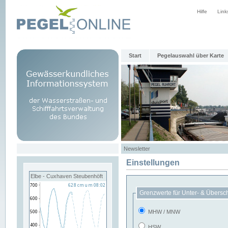
Hilfe
Link
Start
Pegelauswahl über Karte
Newsletter
Einstellungen
Elbe - Cuxhaven Steubenhöft
Grenzwerte für Unter- & Übersc
MHW / MNW
HSW