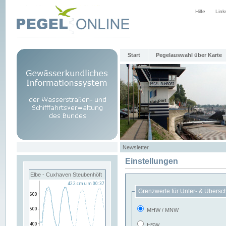
Hilfe
Link
Start
Pegelauswahl über Karte
Newsletter
Einstellungen
Elbe - Cuxhaven Steubenhöft
Grenzwerte für Unter- & Übersc
MHW / MNW
HSW