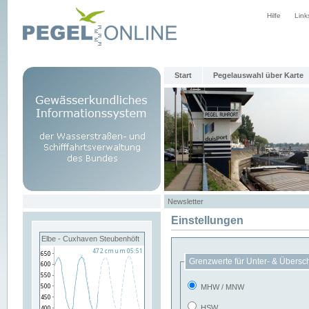
Hilfe
Link
Start
Pegelauswahl über Karte
Newsletter
Einstellungen
Elbe - Cuxhaven Steubenhöft
Grenzwerte für Unter- & Übersc
MHW / MNW
HSW