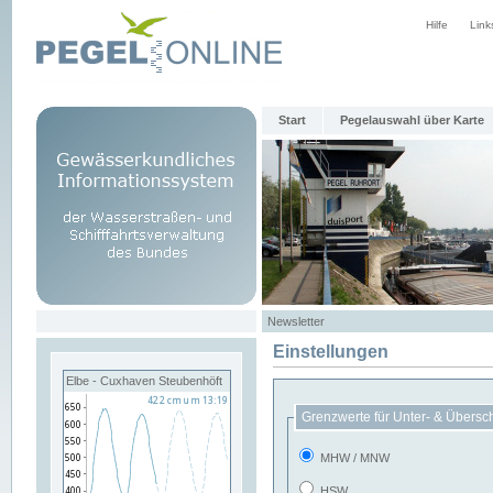
Hilfe
Link
Start
Pegelauswahl über Karte
Newsletter
Einstellungen
Elbe - Cuxhaven Steubenhöft
Grenzwerte für Unter- & Übersc
MHW / MNW
HSW