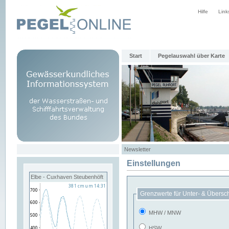
Hilfe
Link
Start
Pegelauswahl über Karte
Newsletter
Einstellungen
Elbe - Cuxhaven Steubenhöft
Grenzwerte für Unter- & Übersc
MHW / MNW
HSW