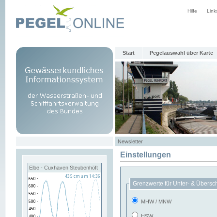
Hilfe
Link
Start
Pegelauswahl über Karte
Newsletter
Einstellungen
Elbe - Cuxhaven Steubenhöft
Grenzwerte für Unter- & Übersc
MHW / MNW
HSW