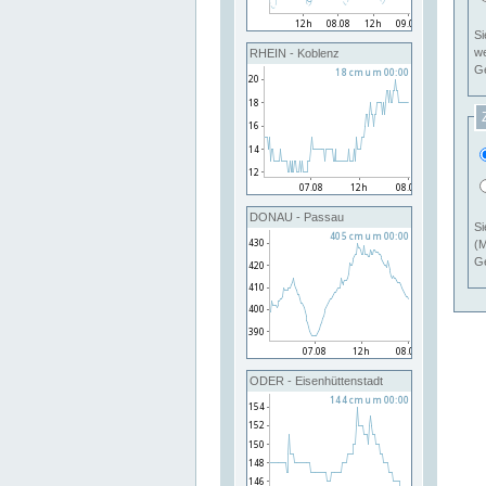
Si
RHEIN - Koblenz
Ge
DONAU - Passau
Si
(M
Ge
ODER - Eisenhüttenstadt