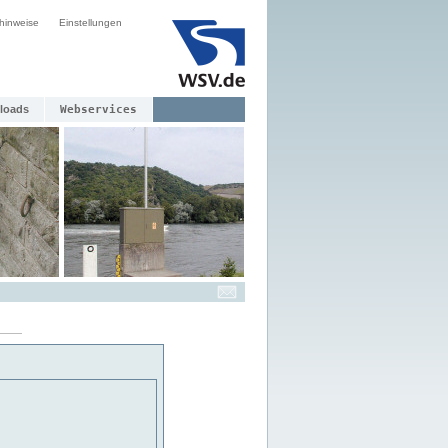
hinweise
Einstellungen
loads
Webservices