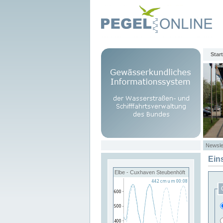
Start
Newsle
Ein
Elbe - Cuxhaven Steubenhöft