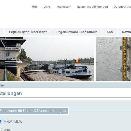
Hilfe
Links
Impressum
Nutzungsbedingungen
Datenschutz
Pegelauswahl über Karte
Pegelauswahl über Tabelle
Abo
Down
tter
stellungen
Grenzwerte für Unter- & Überschreitungen:
MHW / MNW
HSW