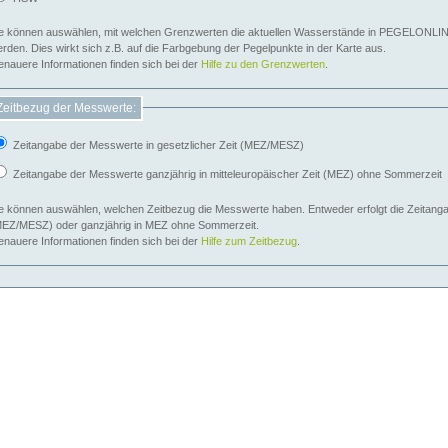
e können auswählen, mit welchen Grenzwerten die aktuellen Wasserstände in PEGELONLIN
werden. Dies wirkt sich z.B. auf die Farbgebung der Pegelpunkte in der Karte aus.
nauere Informationen finden sich bei der
Hilfe zu den Grenzwerten
.
Zeitbezug der Messwerte:
Zeitangabe der Messwerte in gesetzlicher Zeit (MEZ/MESZ)
Zeitangabe der Messwerte ganzjährig in mitteleuropäischer Zeit (MEZ) ohne Sommerzeit
e können auswählen, welchen Zeitbezug die Messwerte haben. Entweder erfolgt die Zeitangab
EZ/MESZ) oder ganzjährig in MEZ ohne Sommerzeit.
nauere Informationen finden sich bei der
Hilfe zum Zeitbezug
.