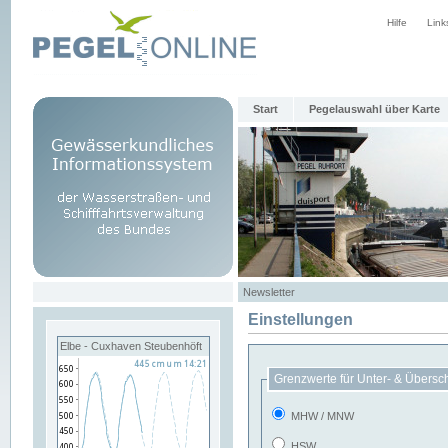
Hilfe
Link
Start
Pegelauswahl über Karte
Newsletter
Einstellungen
Elbe - Cuxhaven Steubenhöft
Grenzwerte für Unter- & Übersc
MHW / MNW
HSW