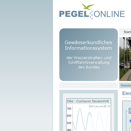
Start
Newsle
Ein
Elbe - Cuxhaven Steubenhöft