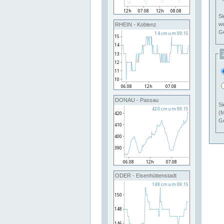
Si
RHEIN - Koblenz
Ge
DONAU - Passau
Si
(M
Ge
ODER - Eisenhüttenstadt