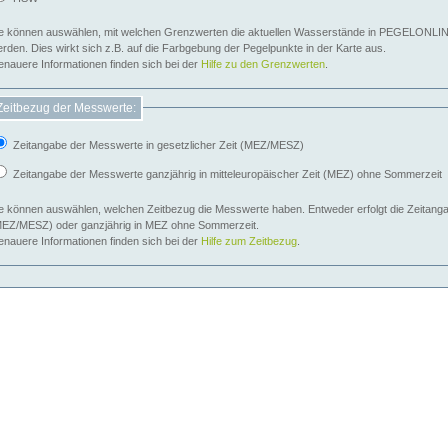
e können auswählen, mit welchen Grenzwerten die aktuellen Wasserstände in PEGELONLIN
werden. Dies wirkt sich z.B. auf die Farbgebung der Pegelpunkte in der Karte aus.
nauere Informationen finden sich bei der
Hilfe zu den Grenzwerten
.
Zeitbezug der Messwerte:
Zeitangabe der Messwerte in gesetzlicher Zeit (MEZ/MESZ)
Zeitangabe der Messwerte ganzjährig in mitteleuropäischer Zeit (MEZ) ohne Sommerzeit
e können auswählen, welchen Zeitbezug die Messwerte haben. Entweder erfolgt die Zeitangab
EZ/MESZ) oder ganzjährig in MEZ ohne Sommerzeit.
nauere Informationen finden sich bei der
Hilfe zum Zeitbezug
.