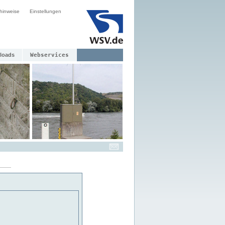
hinweise
Einstellungen
loads
Webservices