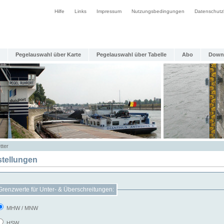
Hilfe
Links
Impressum
Nutzungsbedingungen
Datenschutz
Pegelauswahl über Karte
Pegelauswahl über Tabelle
Abo
Down
tter
stellungen
Grenzwerte für Unter- & Überschreitungen:
MHW / MNW
HSW