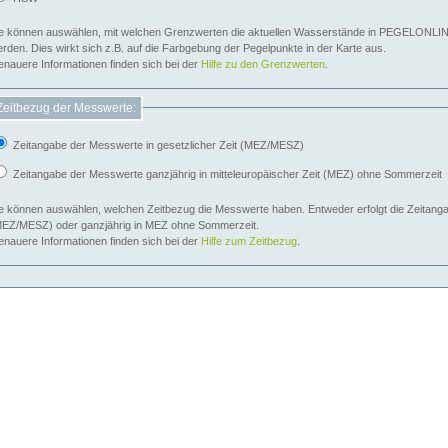
e können auswählen, mit welchen Grenzwerten die aktuellen Wasserstände in PEGELONLIN
werden. Dies wirkt sich z.B. auf die Farbgebung der Pegelpunkte in der Karte aus.
nauere Informationen finden sich bei der
Hilfe zu den Grenzwerten
.
Zeitbezug der Messwerte:
Zeitangabe der Messwerte in gesetzlicher Zeit (MEZ/MESZ)
Zeitangabe der Messwerte ganzjährig in mitteleuropäischer Zeit (MEZ) ohne Sommerzeit
e können auswählen, welchen Zeitbezug die Messwerte haben. Entweder erfolgt die Zeitangab
EZ/MESZ) oder ganzjährig in MEZ ohne Sommerzeit.
nauere Informationen finden sich bei der
Hilfe zum Zeitbezug
.