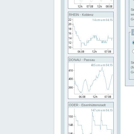
Si
RHEIN - Koblenz
Ge
DONAU - Passau
Si
(M
Ge
ODER - Eisenhüttenstadt