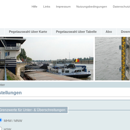
Hilfe
Links
Impressum
Nutzungsbedingungen
Datenschutz
Pegelauswahl über Karte
Pegelauswahl über Tabelle
Abo
Down
tter
stellungen
Grenzwerte für Unter- & Überschreitungen:
MHW / MNW
HSW