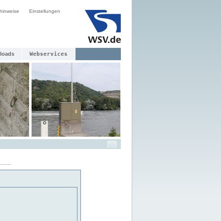
hinweise
Einstellungen
loads
Webservices