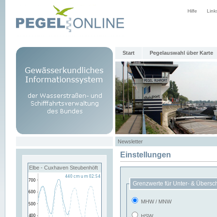
Hilfe
Link
Start
Pegelauswahl über Karte
Newsletter
Einstellungen
Elbe - Cuxhaven Steubenhöft
Grenzwerte für Unter- & Übersc
MHW / MNW
HSW