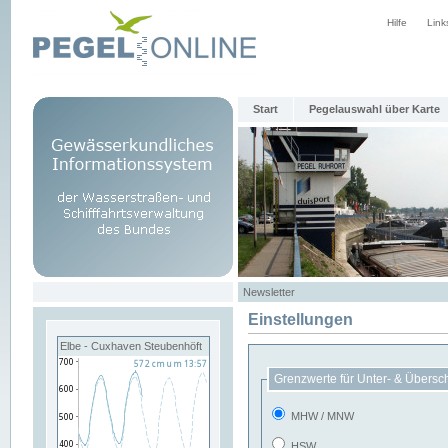
Hilfe
Link
Start
Pegelauswahl über Karte
Newsletter
Einstellungen
Elbe - Cuxhaven Steubenhöft
Grenzwerte für Unter- & Übersc
MHW / MNW
HSW