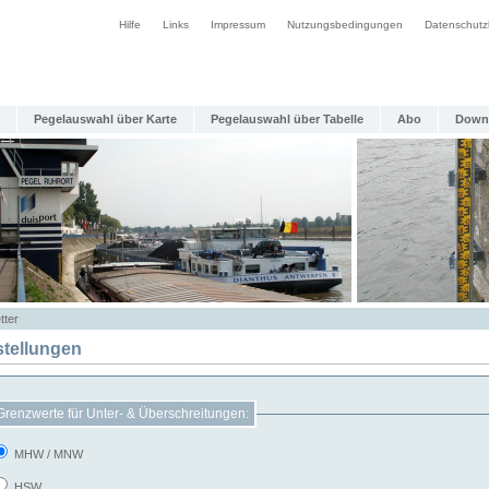
Hilfe
Links
Impressum
Nutzungsbedingungen
Datenschutz
Pegelauswahl über Karte
Pegelauswahl über Tabelle
Abo
Down
tter
stellungen
Grenzwerte für Unter- & Überschreitungen:
MHW / MNW
HSW