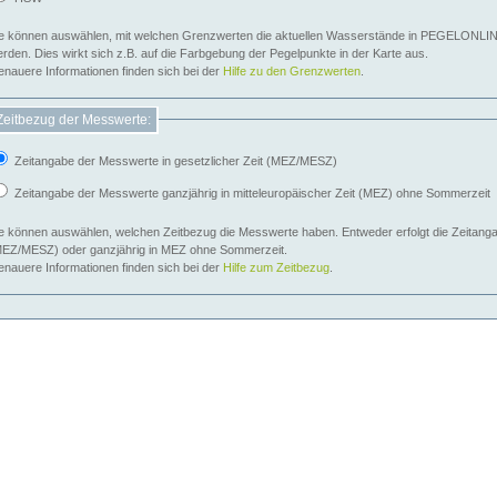
e können auswählen, mit welchen Grenzwerten die aktuellen Wasserstände in PEGELONLIN
werden. Dies wirkt sich z.B. auf die Farbgebung der Pegelpunkte in der Karte aus.
nauere Informationen finden sich bei der
Hilfe zu den Grenzwerten
.
Zeitbezug der Messwerte:
Zeitangabe der Messwerte in gesetzlicher Zeit (MEZ/MESZ)
Zeitangabe der Messwerte ganzjährig in mitteleuropäischer Zeit (MEZ) ohne Sommerzeit
e können auswählen, welchen Zeitbezug die Messwerte haben. Entweder erfolgt die Zeitangab
EZ/MESZ) oder ganzjährig in MEZ ohne Sommerzeit.
nauere Informationen finden sich bei der
Hilfe zum Zeitbezug
.