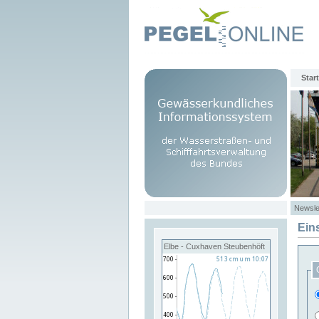
Start
Newsle
Ein
Elbe - Cuxhaven Steubenhöft