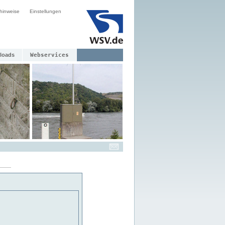
hinweise
Einstellungen
loads
Webservices