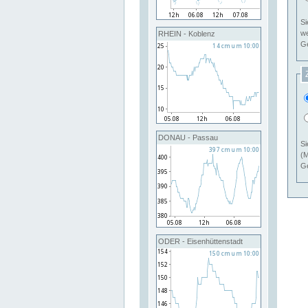
Si
RHEIN - Koblenz
Ge
DONAU - Passau
Si
(M
Ge
ODER - Eisenhüttenstadt